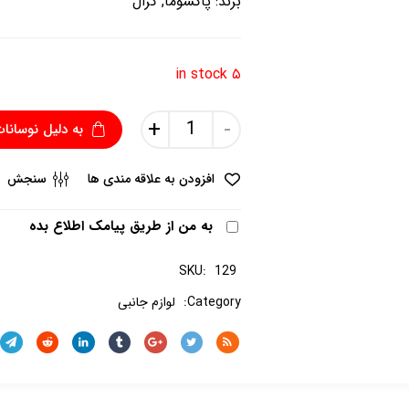
برند:
پاکشوما
,
کرال
۵ in stock
+
-
به دلیل نوسانات
افزودن به علاقه مندی ها
سنجش
به من از طریق پیامک اطلاع بده
SKU:
129
Category:
لوازم جانبی