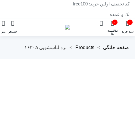
کد تخفیف اولین خرید: free100
تک و عمده
۰
۰
علاقمندی
سبد خرید
جستجو
منو
ها
صفحه خانگی
>
Products
>
برد لباسشویی ۱۶۳۰a