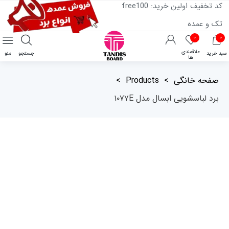
کد تخفیف اولین خرید: free100
تک و عمده
۰
۰
علاقمندی
سبد خرید
جستجو
منو
ها
صفحه خانگی
>
Products
>
برد لباسشویی ابسال مدل ۱۰۷۷E