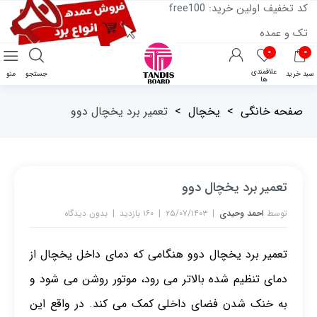
کد تخفیف اولین خرید: free100
تک و عمده
۰
۰
علاقمندی
سبد خرید
جستجو
منو
ها
صفحه خانگی
>
یخچال
>
تعمیر برد یخچال دوو
تعمیر برد یخچال دوو
توسط
احمد وحیدی
۲۵/۰۷/۱۴۰۳
۱۶۰ بازدید
بدون دیدگاه
تعمیر برد یخچال دوو هنگامی که دمای داخل یخچال از
دمای تنظیم شده بالاتر می رود، موتور روشن می شود و
به خنک شدن فضای داخلی کمک می کند. در واقع این