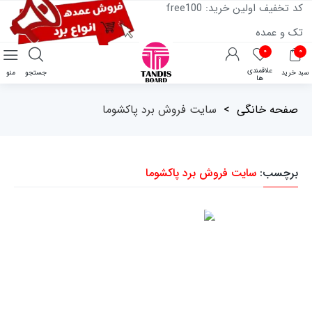
کد تخفیف اولین خرید: free100
تک و عمده
۰
۰
علاقمندی
سبد خرید
جستجو
منو
ها
صفحه خانگی
>
سایت فروش برد پاکشوما
برچسب:
سایت فروش برد پاکشوما