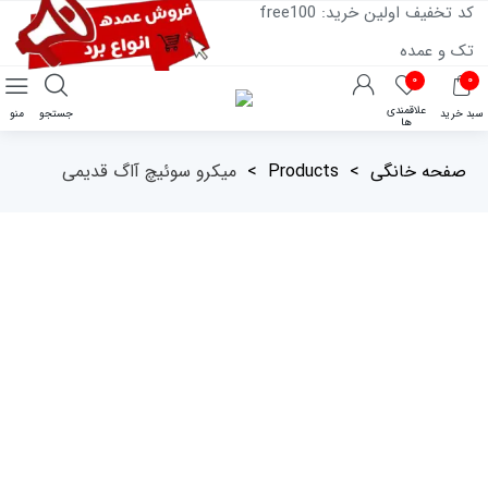
کد تخفیف اولین خرید: free100
تک و عمده
۰
۰
علاقمندی
سبد خرید
جستجو
منو
ها
صفحه خانگی
>
Products
>
میکرو سوئیچ آاگ قدیمی