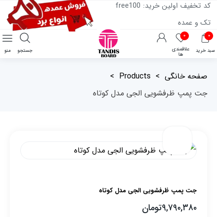
کد تخفیف اولین خرید: free100
تک و عمده
۰
۰
علاقمندی
سبد خرید
جستجو
منو
ها
صفحه خانگی
>
Products
>
جت پمپ ظرفشویی الجی مدل کوتاه
جت پمپ ظرفشویی الجی مدل کوتاه
۹,۷۹۰,۳۸۰
تومان