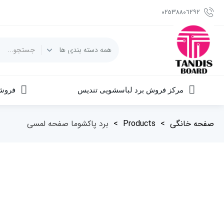
٠٢٥٣٨٨٠٦٢٩٢
مرکز فروش برد لباسشویی تندیس
فروش
صفحه خانگی
>
Products
>
برد پاکشوما صفحه لمسی