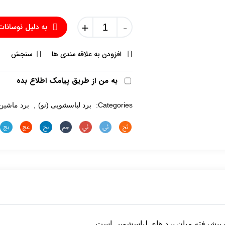
+
-
به دلیل نوسانات
افزودن به علاقه مندی ها
سنجش
به من از طریق پیامک اطلاع بده
Categories:
برد لباسشویی (نو)
,
برد ماشین
و پیشرفته میان برد های لباسشویی است.