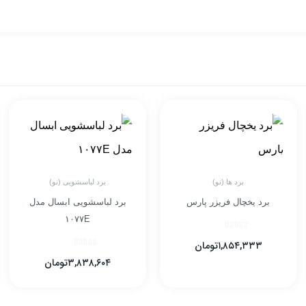
برد ها (نو)
برد لباسشویی (نو)
برد یخچال فریزر پارس
برد لباسشویی ابسال مدل
۱۰۷۷E
۱,۸۵۴,۳۳۳
تومان
۳,۸۳۸,۶۰۴
تومان