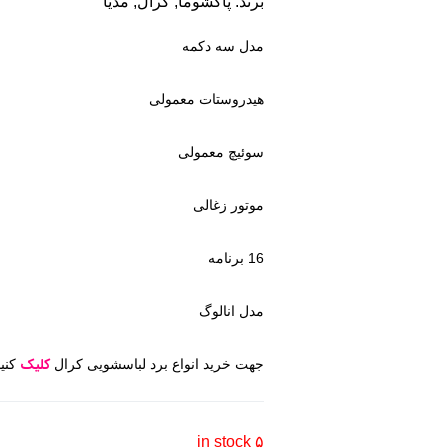
برند:
پاکشوما
,
کرال
,
مدیا
مدل سه دکمه
هیدروستات معمولی
سوئیچ معمولی
موتور زغالی
16 برنامه
مدل انالوگ
کلیک
جهت خرید انواع برد لباسشویی کرال
کنید
۵ in stock