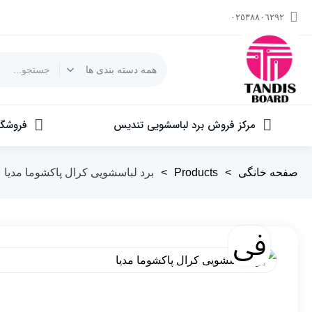
٠٢٥٣٨٨٠٦٢٩٢
مرکز فروش برد لباسشویی تندیس
فروشگا
صفحه خانگی
>
Products
>
برد لباسشویی کرال پاکشوما مدیا