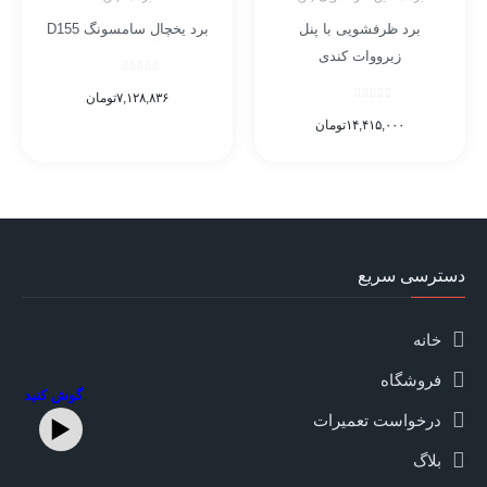
برد ظرفشویی با پنل
برد یخچال سامسونگ D155
زیرووات کندی
۷,۱۲۸,۸۳۶
تومان
۱۴,۴۱۵,۰۰۰
تومان
دسترسی سریع
خانه
فروشگاه
گوش کنید
درخواست تعمیرات
بلاگ