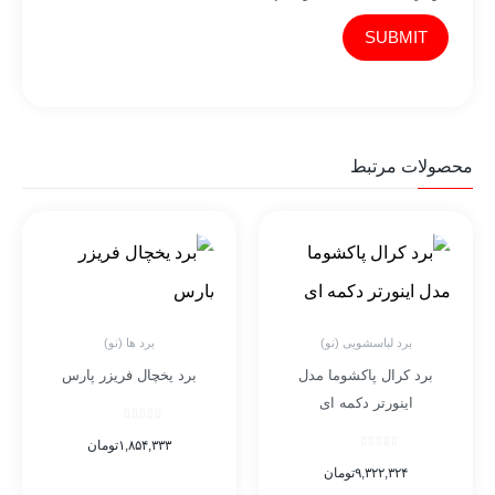
محصولات مرتبط
برد لباسشویی (نو)
برد ها (نو)
برد کرال پاکشوما مدل
برد یخچال فریزر پارس
اینورتر دکمه ای
۱,۸۵۴,۳۳۳
تومان
۹,۳۲۲,۳۲۴
تومان