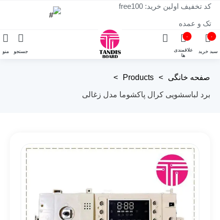
کد تخفیف اولین خرید: free100
تک و عمده
۰
۰
علاقمندی
سبد خرید
جستجو
منو
ها
صفحه خانگی
>
Products
>
برد لباسشویی کرال پاکشوما مدل زغالی