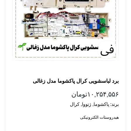
برد لباسشویی کرال پاکشوما مدل زغالی
۱۰,۲۵۴,۵۵۶
تومان
برند:
پاکشوما
,
ژنووا
,
کرال
هیدروستات الکترونیکی