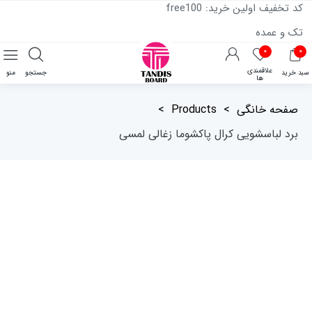
کد تخفیف اولین خرید: free100
تک و عمده
۰
۰
علاقمندی
سبد خرید
جستجو
منو
ها
صفحه خانگی
>
Products
>
برد لباسشویی کرال پاکشوما زغالی لمسی