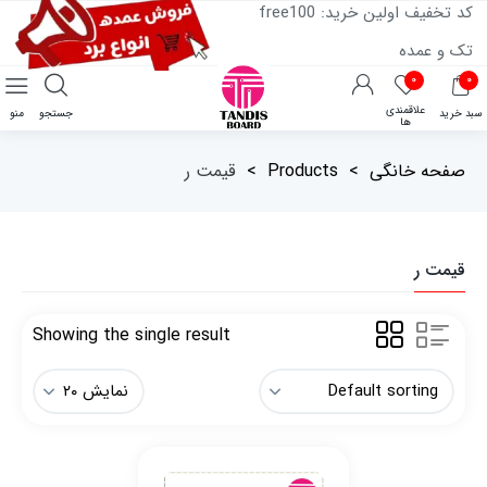
کد تخفیف اولین خرید: free100
تک و عمده
۰
۰
علاقمندی
سبد خرید
جستجو
منو
ها
صفحه خانگی
>
Products
>
قیمت ر
قیمت ر
Showing the single result