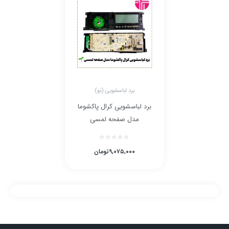
برد لباسشویی (نو)
برد لباسشویی کرال پاکشوما
مدل صفحه لمسی
۹,۰۷۵,۰۰۰
تومان