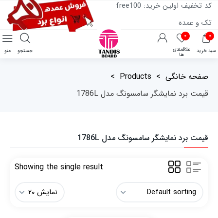
کد تخفیف اولین خرید: free100
تک و عمده
۰
۰
علاقمندی
سبد خرید
جستجو
منو
ها
صفحه خانگی
>
Products
>
قیمت برد نمایشگر سامسونگ مدل 1786L
قیمت برد نمایشگر سامسونگ مدل 1786L
Showing the single result