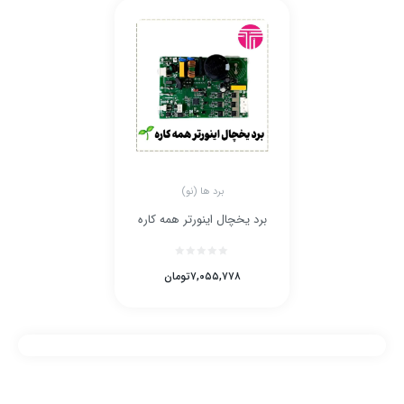
برد ها (نو)
برد یخچال اینورتر همه کاره
۷,۰۵۵,۷۷۸
تومان