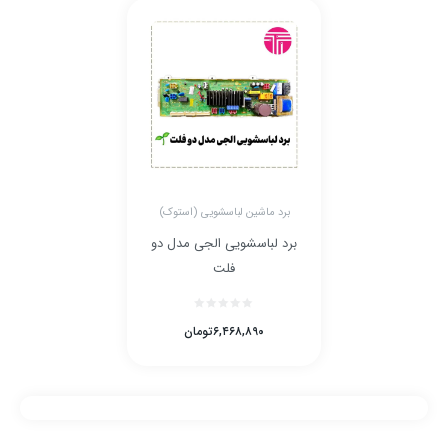
برد ماشین لباسشویی (استوک)
برد لباسشویی الجی مدل دو
فلت
۶,۴۶۸,۸۹۰
تومان