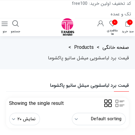
کد تخفیف اولین خرید: free100
تک و عمده
۰
۰
علاقمندی
سبد خرید
جستجو
منو
ها
صفحه خانگی
>
Products
>
قیمت برد لباسشویی میشل سانیو پاکشوما
قیمت برد لباسشویی میشل سانیو پاکشوما
Showing the single result