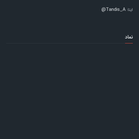
Tandis_A@
ایتا:
نماد