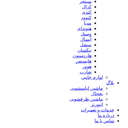
سینجر
کرال
کندی
کنوود
مدیا
هیوندای
وستل
آبسال
میشل
نیکسان
هاردستون
هایسنس
هوور
شارپ
لوازم جانبی
بلاگ
ماشین لباسشویی
یخچال
ماشین ظرفشویی
اینورتر
خدمات و تعمیرات
درباره ما
تماس با ما