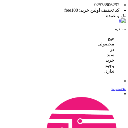
02538806292
کد تخفیف اولین خرید: free100
تک و عمده
۰
سبد خرید
هیچ
محصولی
در
سبد
خرید
وجود
ندارد.
۰
علاقمندی ها