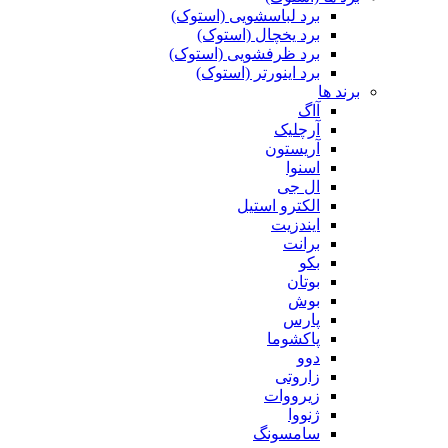
برد لباسشویی (استوک)
برد یخچال (استوک)
برد ظرفشویی (استوک)
برد اینورتر (استوک)
برند ها
آاگ
آرچلیک
آریستون
اسنوا
ال جی
الکترو استیل
ایندزیت
برانت
بکو
بوتان
بوش
پارس
پاکشوما
دوو
زاروتی
زیرووات
ژنووا
سامسونگ