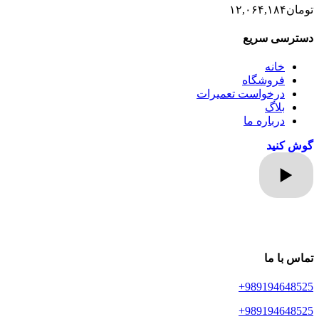
تومان
۱۲,۰۶۴,۱۸۴
دسترسی سریع
خانه
فروشگاه
درخواست تعمیرات
بلاگ
درباره ما
گوش کنید
تماس با ما
989194648525+
989194648525+