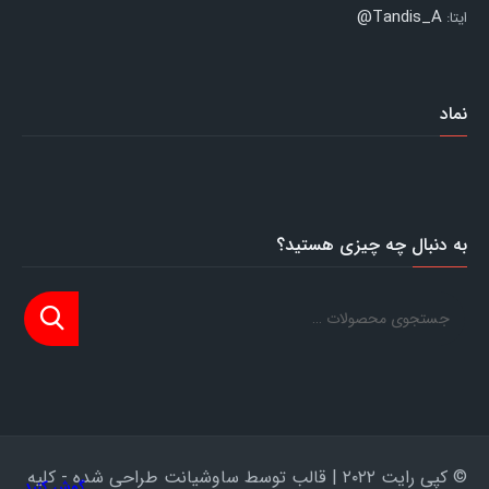
Tandis_A@
ایتا:
نماد
به دنبال چه چیزی هستید؟
© کپی رایت ۲۰۲۲ | قالب توسط ساوشیانت طراحی شده - کلیه
گوش کنید