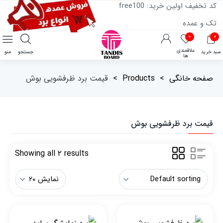
کد تخفیف اولین خرید: free100
تک و عمده
۰
۰
علاقمندی
سبد خرید
جستجو
منو
ها
صفحه خانگی
>
Products
>
قیمت برد ظرفشویی بوش
قیمت برد ظرفشویی بوش
Showing all ۲ results