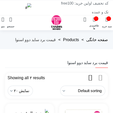
کد تخفیف اولین خرید: free100
تک و عمده
۰
۰
علاقمندی
سبد خرید
جستجو
منو
ها
صفحه خانگی
>
Products
>
قیمت برد ساید دوو اسنوا
قیمت برد ساید دوو اسنوا
Showing all ۲ results