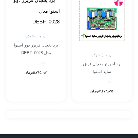
برد ها (استوک)
برد یخچال فریزر دوو اسنوا
مدل DEBF_0028
برد ها (استوک)
برد اینورتر یخچال فریزر
ساید اسنوا
۵,۷۶۵,۰۸۱
تومان
۷,۴۷۴,۸۹۶
تومان