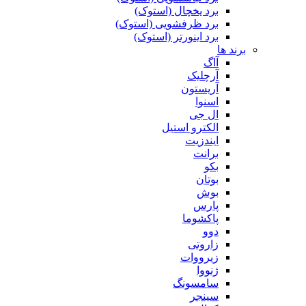
برد یخچال (استوک)
برد ظرفشویی (استوک)
برد اینورتر (استوک)
برند ها
آاگ
آرچلیک
آریستون
اسنوا
ال جی
الکترو استیل
ایندزیت
برانت
بکو
بوتان
بوش
پارس
پاکشوما
دوو
زاروتی
زیرووات
ژنووا
سامسونگ
سینجر