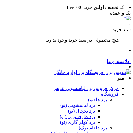
کد تخفیف اولین خرید: free100
تک و عمده
۰
سبد خرید
هیچ محصولی در سبد خرید وجود ندارد.
۰
علاقمندی ها
منو
مرکز فروش برد لباسشویی تندیس
فروشگاه
برد ها (نو)
برد لباسشویی (نو)
برد یخچال (نو)
برد ظرفشویی (نو)
برد کولر گازی (نو)
برد ها (استوک)