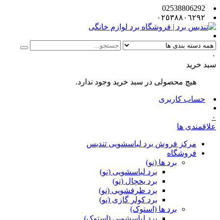
02538806292
٠٢٥٣٨٨٠٦٢٩٢
۰
سبد خرید
هیچ محصولی در سبد خرید وجود ندارد.
حساب کاربری
۰
علاقمندی ها
مرکز فروش برد لباسشویی تندیس
فروشگاه
برد ها (نو)
برد لباسشویی (نو)
برد یخچال (نو)
برد ظرفشویی (نو)
برد کولر گازی (نو)
برد ها (استوک)
برد لباسشویی (استوک)