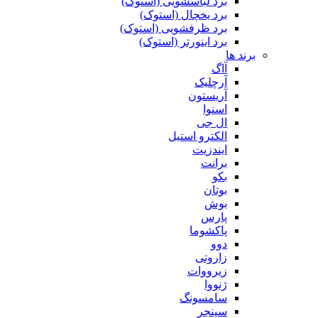
برد لباسشویی (استوک)
برد یخچال (استوک)
برد ظرفشویی (استوک)
برد اینورتر (استوک)
برند ها
آاگ
آرچلیک
آریستون
اسنوا
ال جی
الکترو استیل
ایندزیت
برانت
بکو
بوتان
بوش
پارس
پاکشوما
دوو
زاروتی
زیرووات
ژنووا
سامسونگ
سینجر