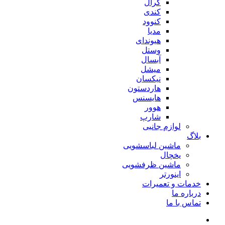
کرال
کندی
کنوود
مدیا
هیوندای
وستل
آبسال
میشل
نیکسان
هاردستون
هایسنس
هوور
شارپ
لوازم جانبی
بلاگ
ماشین لباسشویی
یخچال
ماشین ظرفشویی
اینورتر
خدمات و تعمیرات
درباره ما
تماس با ما