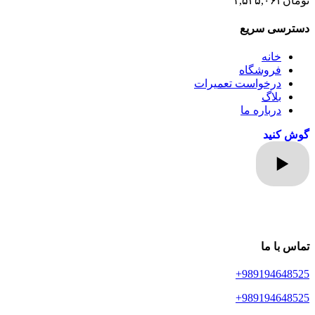
تومان
۱,۵۲۵,۰۶۴
دسترسی سریع
خانه
فروشگاه
درخواست تعمیرات
بلاگ
درباره ما
گوش کنید
تماس با ما
989194648525+
989194648525+