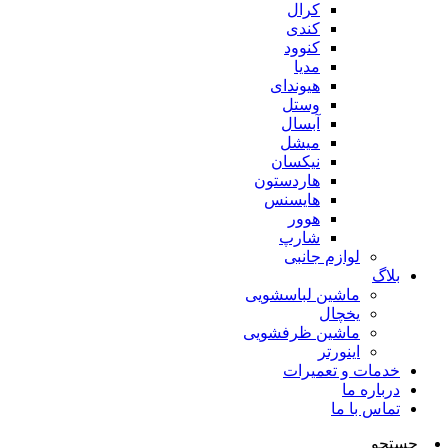
کرال
کندی
کنوود
مدیا
هیوندای
وستل
آبسال
میشل
نیکسان
هاردستون
هایسنس
هوور
شارپ
لوازم جانبی
بلاگ
ماشین لباسشویی
یخچال
ماشین ظرفشویی
اینورتر
خدمات و تعمیرات
درباره ما
تماس با ما
جستجو