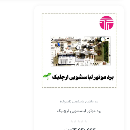
برد ماشین لباسشویی (استوک)
برد موتور لباسشویی ارچلیک