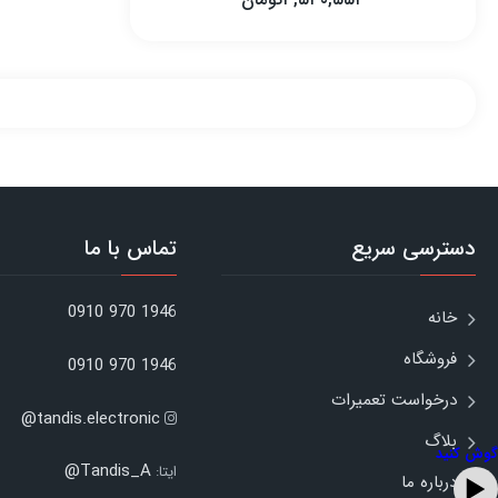
۳,۵۳۰,۵۵۳
تومان
دسترسی سریع
تماس با ما
1946 970 0910
خانه
فروشگاه
1946 970 0910
درخواست تعمیرات
tandis.electronic@
بلاگ
گوش کنید
Tandis_A@
ایتا:
درباره ما