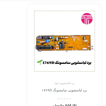
برد لباسشویی (نو)
برد لباسشویی سامسونگ ۱۷۶۹D
۱۰,۵۵۶,۱۶۱
تومان