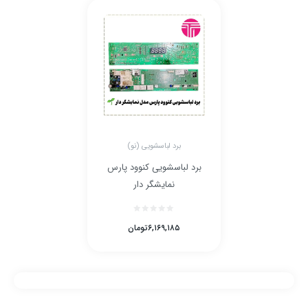
برد لباسشویی (نو)
برد لباسشویی کنوود پارس
نمایشگر دار
۶,۱۶۹,۱۸۵
تومان