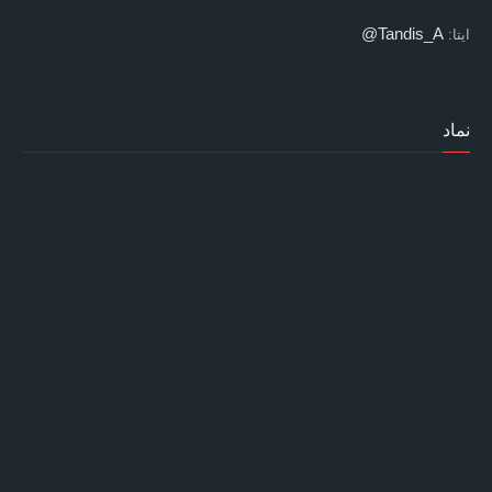
Tandis_A@
ایتا:
نماد