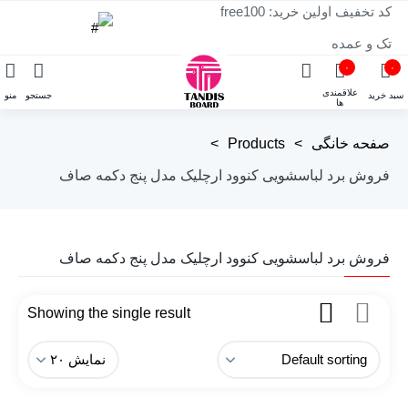
کد تخفیف اولین خرید: free100
تک و عمده
۰
۰
علاقمندی
سبد خرید
جستجو
منو
ها
صفحه خانگی
>
Products
>
فروش برد لباسشویی کنوود ارچلیک مدل پنج دکمه صاف
فروش برد لباسشویی کنوود ارچلیک مدل پنج دکمه صاف
Showing the single result