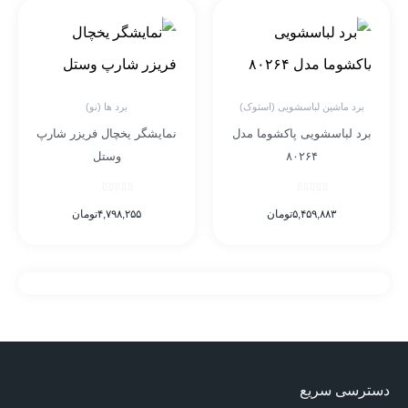
برد ماشین لباسشویی (استوک)
برد ها (نو)
برد لباسشویی پاکشوما مدل
نمایشگر یخچال فریزر شارپ
۸۰۲۶۴
وستل
۵,۴۵۹,۸۸۳
تومان
۴,۷۹۸,۲۵۵
تومان
دسترسی سریع