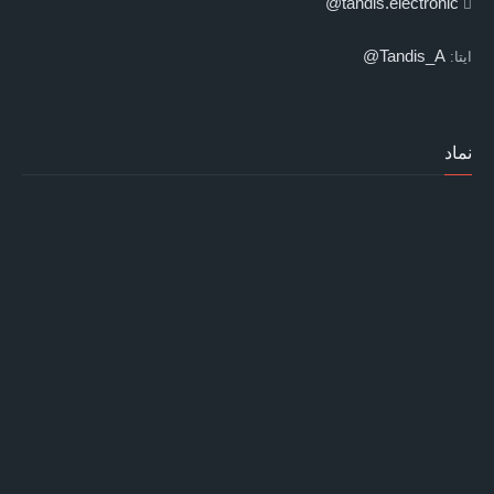
tandis.electronic@
Tandis_A@
ایتا:
نماد