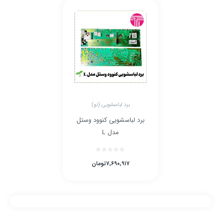
برد لباسشویی (نو)
برد لباسشویی کنوود وستل
مدل L
۷,۶۹۰,۹۱۷
تومان