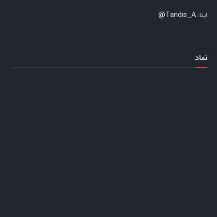
Tandis_A@
ایتا:
نماد