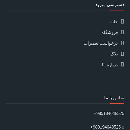
دسترسی سریع
خانه
فروشگاه
درخواست تعمیرات
بلاگ
درباره ما
تماس با ما
989194648525+
989194648525+