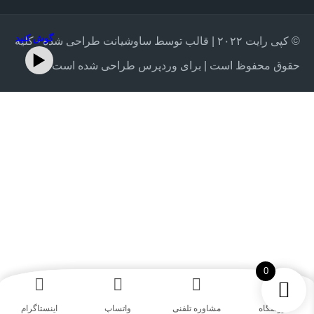
گوش کنید
© کپی رایت ۲۰۲۲ | قالب توسط ساوشیانت طراحی شده - کلیه
حقوق محفوظ است | برای وردپرس طراحی شده است
0
فروشگاه
مشاوره تلفنی
واتساپ
اینستاگرام‎