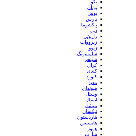
بکو
بوتان
بوش
پارس
پاکشوما
دوو
زاروتی
زیرووات
ژنووا
سامسونگ
سینجر
کرال
کندی
کنوود
مدیا
هیوندای
وستل
آبسال
میشل
نیکسان
هاردستون
هایسنس
هوور
شارپ