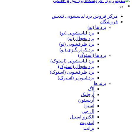
منو
مرکز فروش برد لباسشویی تندیس
فروشگاه
برد ها (نو)
برد لباسشویی (نو)
برد یخچال (نو)
برد ظرفشویی (نو)
برد کولر گازی (نو)
برد ها (استوک)
برد لباسشویی (استوک)
برد یخچال (استوک)
برد ظرفشویی (استوک)
برد اینورتر (استوک)
برند ها
آاگ
آرچلیک
آریستون
اسنوا
ال جی
الکترو استیل
ایندزیت
برانت