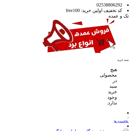
02538806292
کد تخفیف اولین خرید: free100
تک و عمده
۰
سبد خرید
هیچ
محصولی
در
سبد
خرید
وجود
ندارد.
۰
علاقمندی ها