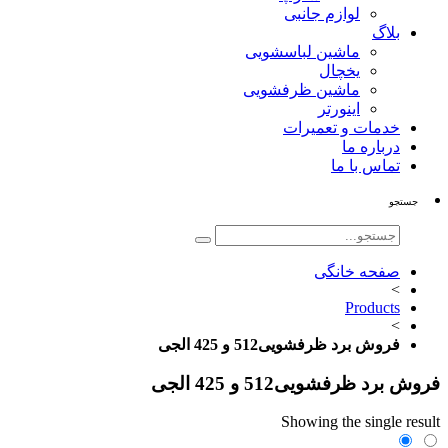
لوازم جانبی
بلاگ
ماشین لباسشویی
یخچال
ماشین ظرفشویی
اینورتر
خدمات و تعمیرات
درباره ما
تماس با ما
جستجو
صفحه خانگی
>
Products
>
فروش برد ظرفشویی512 و 425 الجی
فروش برد ظرفشویی512 و 425 الجی
Showing the single result