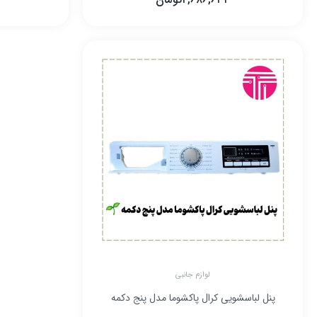
۲,۶۸۶,۶۳۴
تومان
لوازم جانبی
پنل لباسشویی کرال پاکشوما مدل پنج دکمه