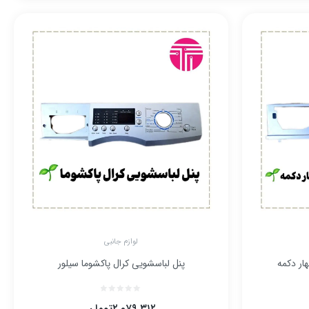
لوازم جانبی
ار دکمه
پنل لباسشویی کرال پاکشوما سیلور