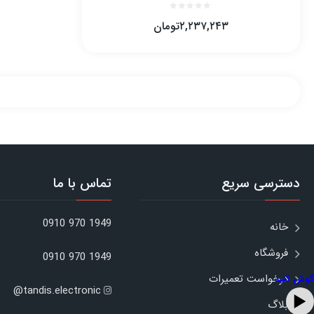
۲,۲۳۷,۲۴۳
تومان
دسترسی سریع
تماس با ما
1949 970 0910
خانه
فروشگاه
1949 970 0910
درخواست تعمیرات
گوش کنید
tandis.electronic@
بلاگ