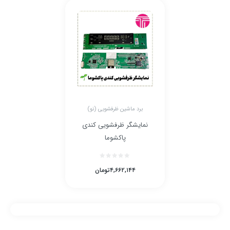
برد ماشین ظرفشویی (نو)
نمایشگر ظرفشویی کندی
پاکشوما
۴,۶۶۲,۱۴۴
تومان