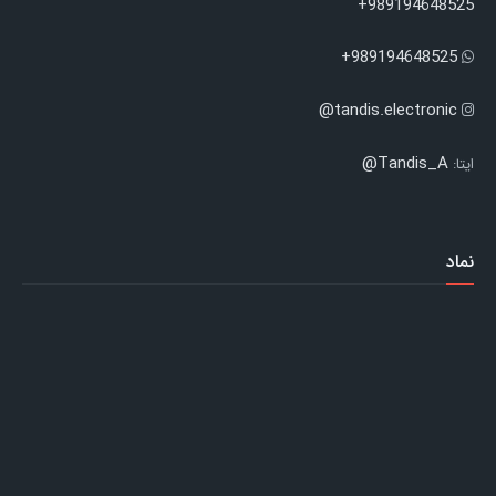
989194648525+
989194648525+
tandis.electronic@
Tandis_A@
ایتا:
نماد