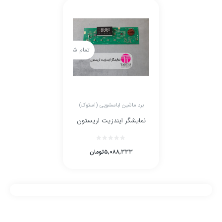
تمام شده
برد ماشین لباسشویی (استوک)
نمایشگر ایندزیت اریستون
۵,۰۸۸,۳۳۳
تومان