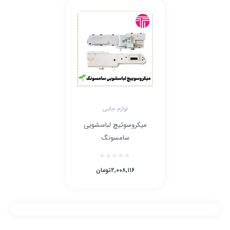
لوازم جانبی
میکروسوئیچ لباسشویی
سامسونگ
۲,۰۰۸,۱۱۶
تومان