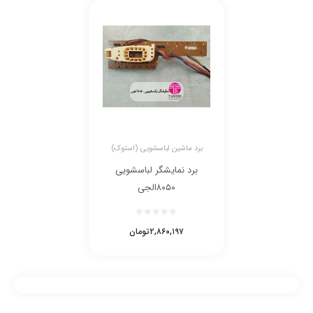
برد ماشین لباسشویی (استوک)
برد نمایشگر لباسشویی
۸۰۵۰الجی
۲,۸۶۰,۱۹۷
تومان