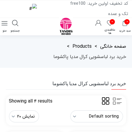
کد تخفیف اولین خرید: free100
تک و عمده
۰
۰
علاقمندی
سبد خرید
جستجو
منو
ها
صفحه خانگی
>
Products
>
خرید برد لباسشویی کرال مدیا پاکشوما
خرید برد لباسشویی کرال مدیا پاکشوما
Showing all ۴ results