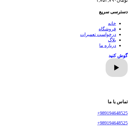
تومان
۱,۷۵۴,۷۹۰
دسترسی سریع
خانه
فروشگاه
درخواست تعمیرات
بلاگ
درباره ما
گوش کنید
تماس با ما
989194648525+
989194648525+