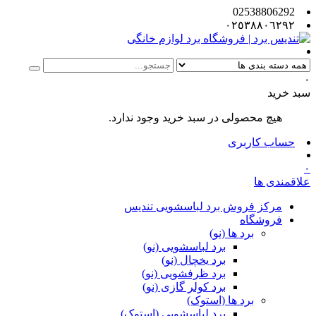
02538806292
٠٢٥٣٨٨٠٦٢٩٢
۰
سبد خرید
هیچ محصولی در سبد خرید وجود ندارد.
حساب کاربری
۰
علاقمندی ها
مرکز فروش برد لباسشویی تندیس
فروشگاه
برد ها (نو)
برد لباسشویی (نو)
برد یخچال (نو)
برد ظرفشویی (نو)
برد کولر گازی (نو)
برد ها (استوک)
برد لباسشویی (استوک)