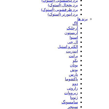
برد لباسشویی (استوک)
برد یخچال (استوک)
برد ظرفشویی (استوک)
برد اینورتر (استوک)
برند ها
آاگ
آرچلیک
آریستون
اسنوا
ال جی
الکترو استیل
ایندزیت
برانت
بکو
بوتان
بوش
پارس
پاکشوما
دوو
زاروتی
زیرووات
ژنووا
سامسونگ
سینجر