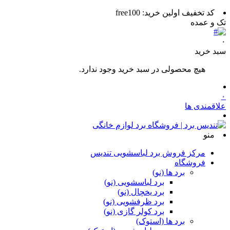
کد تخفیف اولین خرید: free100
تک و عمده
۰
سبد خرید
هیچ محصولی در سبد خرید وجود ندارد.
۰
علاقمندی ها
منو
مرکز فروش برد لباسشویی تندیس
فروشگاه
برد ها (نو)
برد لباسشویی (نو)
برد یخچال (نو)
برد ظرفشویی (نو)
برد کولر گازی (نو)
برد ها (استوک)