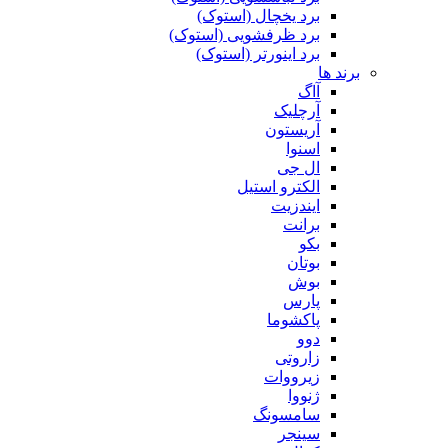
برد یخچال (استوک)
برد ظرفشویی (استوک)
برد اینورتر (استوک)
برند ها
آاگ
آرچلیک
آریستون
اسنوا
ال جی
الکترو استیل
ایندزیت
برانت
بکو
بوتان
بوش
پارس
پاکشوما
دوو
زاروتی
زیرووات
ژنووا
سامسونگ
سینجر