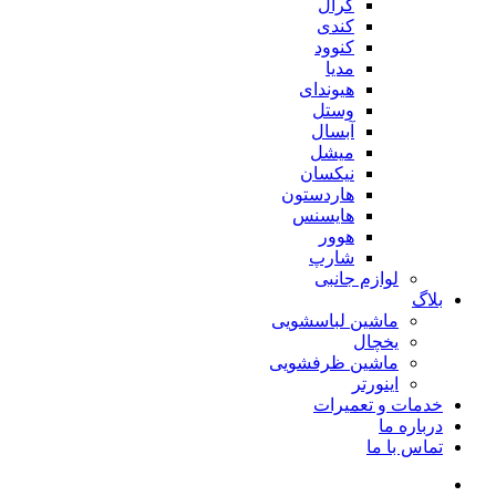
کرال
کندی
کنوود
مدیا
هیوندای
وستل
آبسال
میشل
نیکسان
هاردستون
هایسنس
هوور
شارپ
لوازم جانبی
بلاگ
ماشین لباسشویی
یخچال
ماشین ظرفشویی
اینورتر
خدمات و تعمیرات
درباره ما
تماس با ما