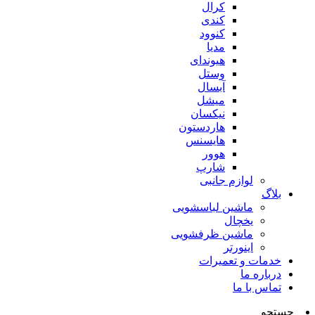
کرال
کندی
کنوود
مدیا
هیوندای
وستل
آبسال
میشل
نیکسان
هاردستون
هایسنس
هوور
شارپ
لوازم جانبی
بلاگ
ماشین لباسشویی
یخچال
ماشین ظرفشویی
اینورتر
خدمات و تعمیرات
درباره ما
تماس با ما
جستجو