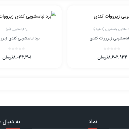
د ماشین لباسشویی (استوک)
برد لباسشویی (نو)
لباسشویی زیرووات کندی
برد لباسشویی کندی زیرو
۸,۶۰۲,۹۳۴
تومان
۸,۰۴۴,۳۰۱
تومان
نماد
به دنبال