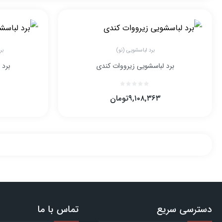
برد لباسشویی (نو)
بر
برد لباسشویی زیرووات کندی
برد 
۹,۱۰۸,۳۶۳
تومان
دسترسی سریع
تماس با ما