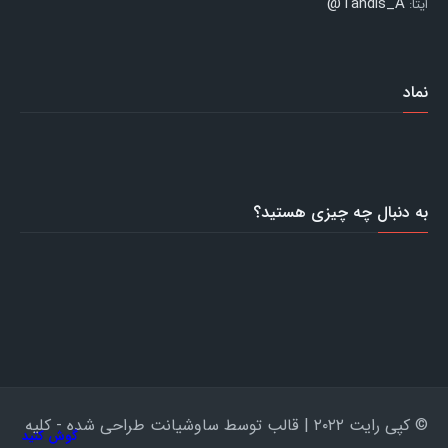
Tandis_A@
ایتا:
نماد
به دنبال چه چیزی هستید؟
© کپی رایت ۲۰۲۲ | قالب توسط ساوشیانت طراحی شده - کلیه
گوش کنید