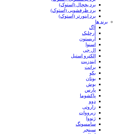
برد یخچال (استوک)
برد ظرفشویی (استوک)
برد اینورتر (استوک)
برند ها
آاگ
آرچلیک
آریستون
اسنوا
ال جی
الکترو استیل
ایندزیت
برانت
بکو
بوتان
بوش
پارس
پاکشوما
دوو
زاروتی
زیرووات
ژنووا
سامسونگ
سینجر