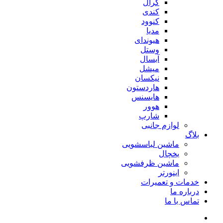
کرال
کندی
کنوود
مدیا
هیوندای
وستل
آبسال
میشل
نیکسان
هاردستون
هایسنس
هوور
شارپ
لوازم جانبی
بلاگ
ماشین لباسشویی
یخچال
ماشین ظرفشویی
اینورتر
خدمات و تعمیرات
درباره ما
تماس با ما