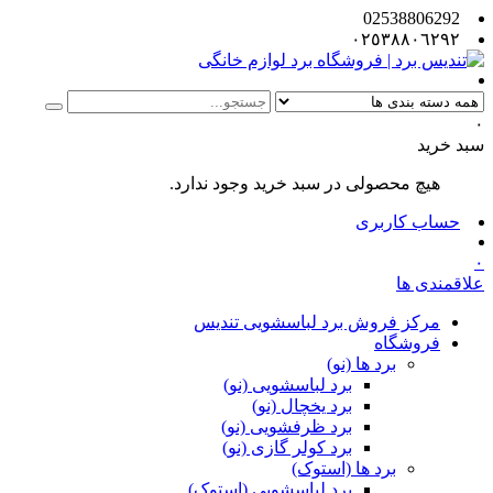
02538806292
٠٢٥٣٨٨٠٦٢٩٢
۰
سبد خرید
هیچ محصولی در سبد خرید وجود ندارد.
حساب کاربری
۰
علاقمندی ها
مرکز فروش برد لباسشویی تندیس
فروشگاه
برد ها (نو)
برد لباسشویی (نو)
برد یخچال (نو)
برد ظرفشویی (نو)
برد کولر گازی (نو)
برد ها (استوک)
برد لباسشویی (استوک)