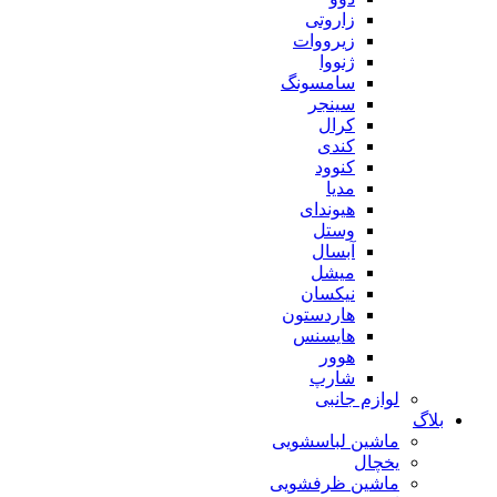
زاروتی
زیرووات
ژنووا
سامسونگ
سینجر
کرال
کندی
کنوود
مدیا
هیوندای
وستل
آبسال
میشل
نیکسان
هاردستون
هایسنس
هوور
شارپ
لوازم جانبی
بلاگ
ماشین لباسشویی
یخچال
ماشین ظرفشویی