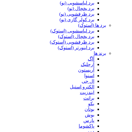
برد لباسشویی (نو)
برد یخچال (نو)
برد ظرفشویی (نو)
برد کولر گازی (نو)
برد ها (استوک)
برد لباسشویی (استوک)
برد یخچال (استوک)
برد ظرفشویی (استوک)
برد اینورتر (استوک)
برند ها
آاگ
آرچلیک
آریستون
اسنوا
ال جی
الکترو استیل
ایندزیت
برانت
بکو
بوتان
بوش
پارس
پاکشوما
دوو