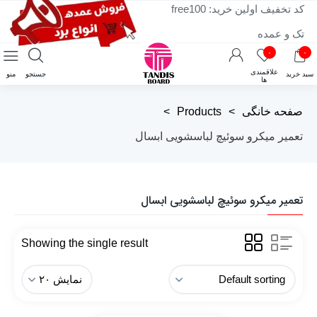
کد تخفیف اولین خرید: free100
تک و عمده
۰
۰
علاقمندی
سبد خرید
جستجو
منو
ها
صفحه خانگی
>
Products
>
تعمیر میکرو سوئیچ لباسشویی ابسال
تعمیر میکرو سوئیچ لباسشویی ابسال
Showing the single result