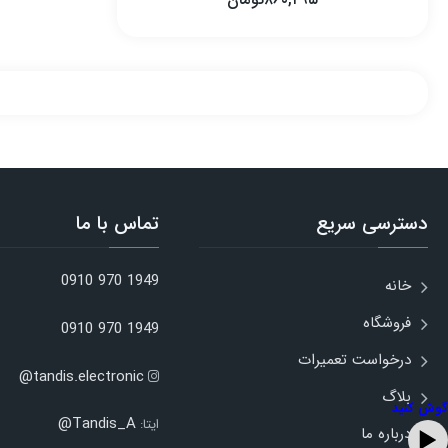
۸۶۰,۲۹۵
تومان
دسترسی سریع
تماس با ما
1949 970 0910
خانه
فروشگاه
1949 970 0910
درخواست تعمیرات
tandis.electronic@
بلاگ
گوش کنید
Tandis_A@
ایتا:
درباره ما