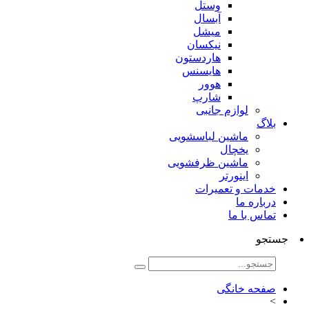
وستل
آبسال
میشل
نیکسان
هاردستون
هایسنس
هوور
شارپ
لوازم جانبی
بلاگ
ماشین لباسشویی
یخچال
ماشین ظرفشویی
اینورتر
خدمات و تعمیرات
درباره ما
تماس با ما
جستجو
صفحه خانگی
>