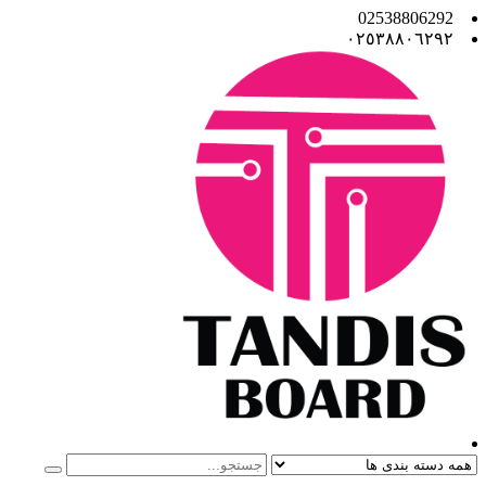
02538806292
٠٢٥٣٨٨٠٦٢٩٢