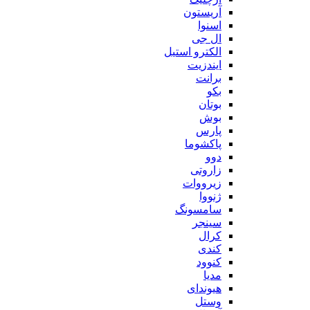
آریستون
اسنوا
ال جی
الکترو استیل
ایندزیت
برانت
بکو
بوتان
بوش
پارس
پاکشوما
دوو
زاروتی
زیرووات
ژنووا
سامسونگ
سینجر
کرال
کندی
کنوود
مدیا
هیوندای
وستل