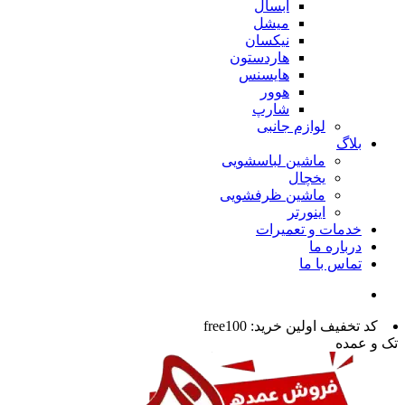
آبسال
میشل
نیکسان
هاردستون
هایسنس
هوور
شارپ
لوازم جانبی
بلاگ
ماشین لباسشویی
یخچال
ماشین ظرفشویی
اینورتر
خدمات و تعمیرات
درباره ما
تماس با ما
کد تخفیف اولین خرید: free100
تک و عمده