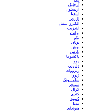
آرچلیک
آریستون
اسنوا
ال جی
الکترو استیل
ایندزیت
برانت
بکو
بوتان
بوش
پارس
پاکشوما
دوو
زاروتی
زیرووات
ژنووا
سامسونگ
سینجر
کرال
کندی
کنوود
مدیا
هیوندای