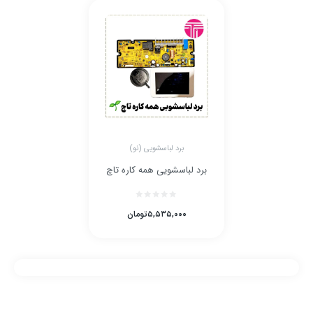
برد لباسشویی (نو)
برد لباسشویی همه کاره تاچ
۵,۵۳۵,۰۰۰
تومان