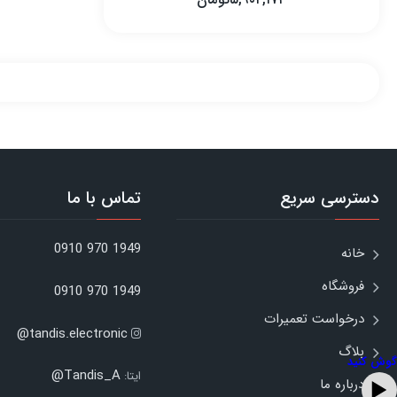
۵,۹۰۲,۱۷۴
تومان
دسترسی سریع
تماس با ما
1949 970 0910
خانه
فروشگاه
1949 970 0910
درخواست تعمیرات
tandis.electronic@
بلاگ
گوش کنید
Tandis_A@
ایتا:
درباره ما