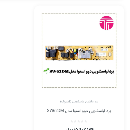
برد ماشین لباسشویی (استوک)
برد لباسشویی دوو اسنوا مدل SW62DM