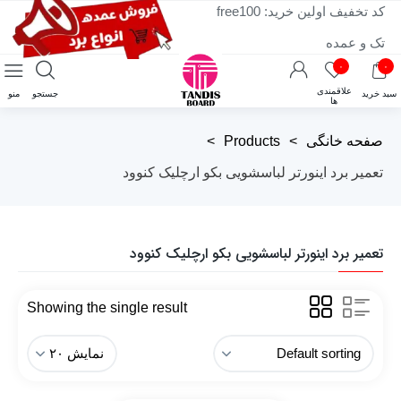
کد تخفیف اولین خرید: free100
تک و عمده
۰
۰
علاقمندی
سبد خرید
جستجو
منو
ها
صفحه خانگی
>
Products
>
تعمیر برد اینورتر لباسشویی بکو ارچلیک کنوود
تعمیر برد اینورتر لباسشویی بکو ارچلیک کنوود
Showing the single result