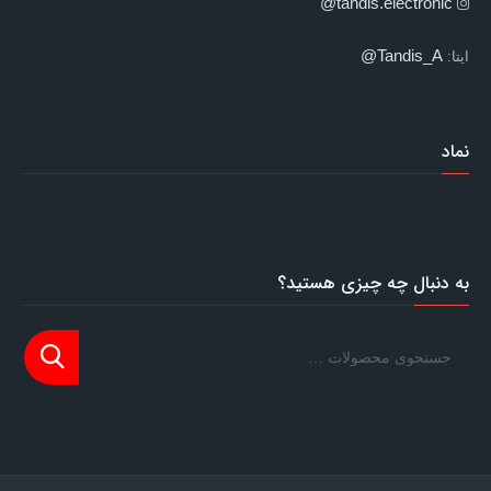
tandis.electronic@
Tandis_A@
ایتا:
نماد
به دنبال چه چیزی هستید؟