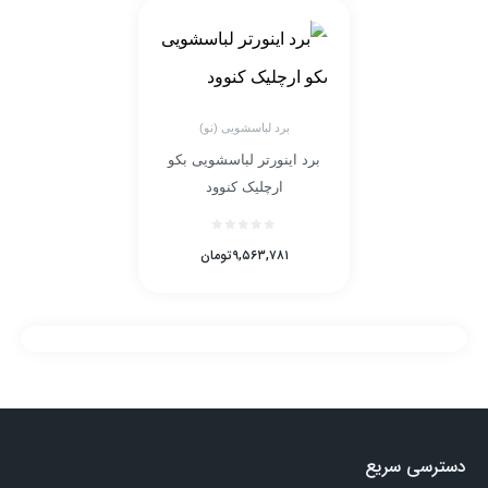
برد لباسشویی (نو)
برد اینورتر لباسشویی بکو
ارچلیک کنوود
۹,۵۶۳,۷۸۱
تومان
دسترسی سریع