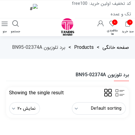
کد تخفیف اولین خرید: free100
تک و عمده
۰
۰
علاقمندی
سبد خرید
جستجو
منو
ها
صفحه خانگی
>
Products
>
برد تلوزیون BN95-02374A
برد تلوزیون BN95-02374A
Showing the single result