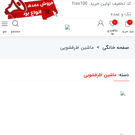
کد تخفیف اولین خرید: free100
تک و عمده
۰
۰
علاقمندی
سبد خرید
جستجو
منو
ها
صفحه خانگی
>
ماشین ظرفشویی
دسته:
ماشین ظرفشویی