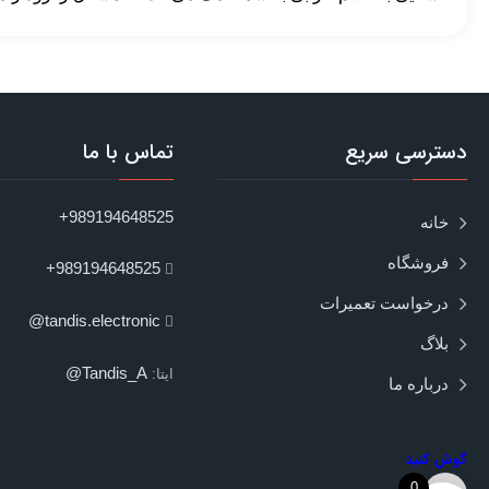
دسترسی سریع
تماس با ما
989194648525+
خانه
فروشگاه
989194648525+
درخواست تعمیرات
tandis.electronic@
بلاگ
Tandis_A@
ایتا:
درباره ما
گوش کنید
0