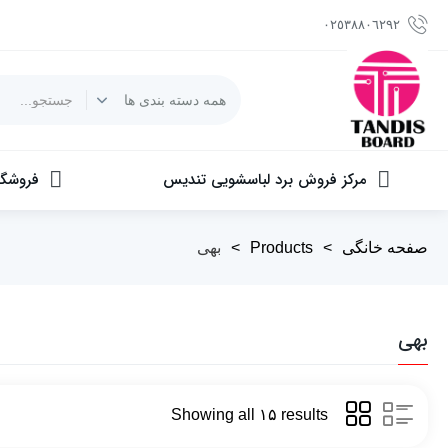
٠٢٥٣٨٨٠٦٢٩٢
مرکز فروش برد لباسشویی تندیس
فروشگا
صفحه خانگی
>
Products
>
بهی
بهی
Showing all ۱۵ results