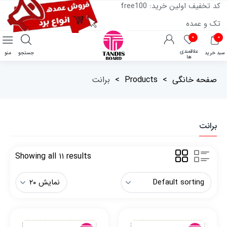
کد تخفیف اولین خرید: free100
تک و عمده
۰
۰
علاقمندی
سبد خرید
جستجو
منو
ها
صفحه خانگی
>
Products
>
برانت
برانت
Showing all ۱۱ results